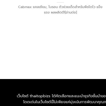
Cabmax แคลเซียม, โบรอน ตัวช่วยเด็ดสำหรับพืชโตไว แข็ง
แรง ผลผลิตดี![อ่านต่อ]
เว็บไซต์ thaitopbizs ได้คัดเลือกและแนะนำธุรกิจชั้นนำขอ
โดดเด่นในเว็บไซต์นี้ไม่เพียงแค่มุ่งเน้นการพัฒนาคุ