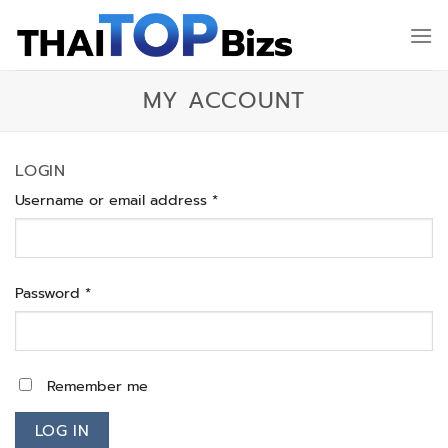
Skip
to
content
MY ACCOUNT
LOGIN
Required
Username or email address
*
Required
Password
*
Remember me
LOG IN