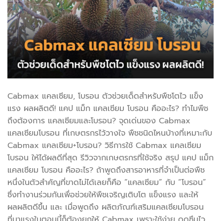
Cabmax แคลเซียม, โบรอน ตัวช่วยเด็ดสำหรับพืชโตไว แข็ง
แรง ผลผลิตดี! แคป แม็ก แคลเซียม โบรอน คืออะไร? ทำไมพืช
ถึงต้องการ แคลเซียมและโบรอน? จุดเด่นของ Cabmax
แคลเซียมโบรอน ที่เกษตรกรไว้วางใจ พืชชนิดไหนบ้างที่เหมาะกับ
Cabmax แคลเซียม+โบรอน? วิธีการใช้ Cabmax แคลเซียม
โบรอน ให้ได้ผลดีที่สุด รีวิวจากเกษตรกรที่ใช้จริง สรุป แคป แม็ก
แคลเซียม โบรอน คืออะไร? ถ้าพูดถึงสารอาหารที่จำเป็นต่อพืช
หนึ่งในตัวสำคัญที่ขาดไม่ได้เลยก็คือ “แคลเซียม” กับ “โบรอน”
ซึ่งทำงานร่วมกันเพื่อช่วยให้พืชเจริญเติบโต แข็งแรง และให้
ผลผลิตดีขึ้น และ เมื่อพูดถึง ผลิตภัณฑ์เสริมแคลเซียมโบรอน
ที่มาแรงในตอนนี้ก็ต้องยกให้ Cabmax เพราะใช้ง่าย ดูดซึมไว