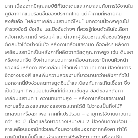
มาก เนื่องจากมีคุณสมบัติที่โดดเด่นและเหมาะสมกับการใช้งานใน
ภูมิอากาศแบบร้อนชื้นของประเทศไทย แต่คำถามที่หลายคน
สงสัยคือ “หลังคาเคลือบเซรามิกดีไหม” บทความนี้จะพาคุณไป
สำรวจข้อดี ข้อเสีย และปัจจัยต่างๆ ที่ควรรู้ก่อนตัดสินใจเลือก
หลังคาประเภทนี้ พร้อมคำแนะนำจากผู้เชี่ยวชาญเพื่อช่วยให้คุณ
ตัดสินใจได้อย่างมั่นใจ หลังคาเคลือบเซรามิก คืออะไร? หลังคา
เคลือบเซรามิกเป็นหลังคาที่ผลิตจากวัสดุคุณภาพสูง เช่น ดินเผา
หรือคอนกรีต ซึ่งผ่านกระบวนการเคลือบสารเซรามิกบนผิวหน้า
ของแผ่นหลังคา สารเคลือบนี้ช่วยเพิ่มความทนทาน ป้องกันการ
ซีดจางของสี และเพิ่มความสวยงามที่ยาวนานกว่าหลังคาทั่วไป
นอกจากนี้ยังช่วยลดการดูดซึมน้ำและป้องกันการเกิดเชื้อรา ซึ่ง
เป็นปัญหาที่พบบ่อยในพื้นที่ที่มีความชื้นสูง ข้อดีของหลังคา
เคลือบเซรามิก 1. ความทนทานสูง – หลังคาเคลือบเซรามิกมี
ความแข็งแรงและทนต่อแรงกระแทกได้ดี ไม่ว่าจะเป็นกิ่งไม้ที่
ตกลงมาหรือสภาพอากาศที่แปรปรวน – อายุการใช้งานยาวนาน
กว่า 30 ปี เมื่อดูแลรักษาอย่างเหมาะสม 2. ป้องกันความร้อน –
สารเคลือบเซรามิกช่วยสะท้อนความร้อนออกจากหลังคา ทำให้
ภายในบ้านเย็นขึ้นและช่วยลดการใช้พลังงานจากเครื่องปรับ