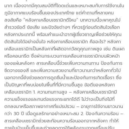
มาก เนื่องจากมีคุณสมบัติที่โดดเด่นและเหมาะสมกับการใช้งานใน
ภูมิอากาศแบบร้อนชื้นของประเทศไทย แต่คำถามที่หลายคน
สงสัยคือ “หลังคาเคลือบเซรามิกดีไหม” บทความนี้จะพาคุณไป
สำรวจข้อดี ข้อเสีย และปัจจัยต่างๆ ที่ควรรู้ก่อนตัดสินใจเลือก
หลังคาประเภทนี้ พร้อมคำแนะนำจากผู้เชี่ยวชาญเพื่อช่วยให้คุณ
ตัดสินใจได้อย่างมั่นใจ หลังคาเคลือบเซรามิก คืออะไร? หลังคา
เคลือบเซรามิกเป็นหลังคาที่ผลิตจากวัสดุคุณภาพสูง เช่น ดินเผา
หรือคอนกรีต ซึ่งผ่านกระบวนการเคลือบสารเซรามิกบนผิวหน้า
ของแผ่นหลังคา สารเคลือบนี้ช่วยเพิ่มความทนทาน ป้องกันการ
ซีดจางของสี และเพิ่มความสวยงามที่ยาวนานกว่าหลังคาทั่วไป
นอกจากนี้ยังช่วยลดการดูดซึมน้ำและป้องกันการเกิดเชื้อรา ซึ่ง
เป็นปัญหาที่พบบ่อยในพื้นที่ที่มีความชื้นสูง ข้อดีของหลังคา
เคลือบเซรามิก 1. ความทนทานสูง – หลังคาเคลือบเซรามิกมี
ความแข็งแรงและทนต่อแรงกระแทกได้ดี ไม่ว่าจะเป็นกิ่งไม้ที่
ตกลงมาหรือสภาพอากาศที่แปรปรวน – อายุการใช้งานยาวนาน
กว่า 30 ปี เมื่อดูแลรักษาอย่างเหมาะสม 2. ป้องกันความร้อน –
สารเคลือบเซรามิกช่วยสะท้อนความร้อนออกจากหลังคา ทำให้
ภายในบ้านเย็นขึ้นและช่วยลดการใช้พลังงานจากเครื่องปรับ