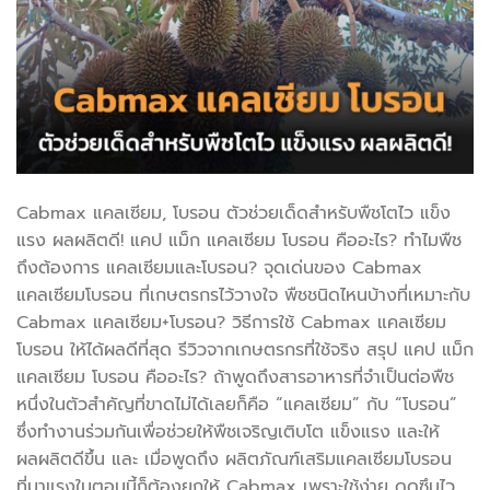
Cabmax แคลเซียม, โบรอน ตัวช่วยเด็ดสำหรับพืชโตไว แข็ง
แรง ผลผลิตดี! แคป แม็ก แคลเซียม โบรอน คืออะไร? ทำไมพืช
ถึงต้องการ แคลเซียมและโบรอน? จุดเด่นของ Cabmax
แคลเซียมโบรอน ที่เกษตรกรไว้วางใจ พืชชนิดไหนบ้างที่เหมาะกับ
Cabmax แคลเซียม+โบรอน? วิธีการใช้ Cabmax แคลเซียม
โบรอน ให้ได้ผลดีที่สุด รีวิวจากเกษตรกรที่ใช้จริง สรุป แคป แม็ก
แคลเซียม โบรอน คืออะไร? ถ้าพูดถึงสารอาหารที่จำเป็นต่อพืช
หนึ่งในตัวสำคัญที่ขาดไม่ได้เลยก็คือ “แคลเซียม” กับ “โบรอน”
ซึ่งทำงานร่วมกันเพื่อช่วยให้พืชเจริญเติบโต แข็งแรง และให้
ผลผลิตดีขึ้น และ เมื่อพูดถึง ผลิตภัณฑ์เสริมแคลเซียมโบรอน
ที่มาแรงในตอนนี้ก็ต้องยกให้ Cabmax เพราะใช้ง่าย ดูดซึมไว